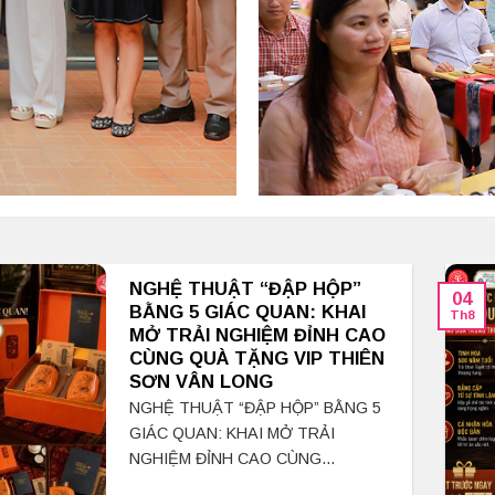
NGHỆ THUẬT “ĐẬP HỘP”
04
BẰNG 5 GIÁC QUAN: KHAI
Th8
MỞ TRẢI NGHIỆM ĐỈNH CAO
CÙNG QUÀ TẶNG VIP THIÊN
SƠN VÂN LONG
NGHỆ THUẬT “ĐẬP HỘP” BẰNG 5
GIÁC QUAN: KHAI MỞ TRẢI
NGHIỆM ĐỈNH CAO CÙNG...