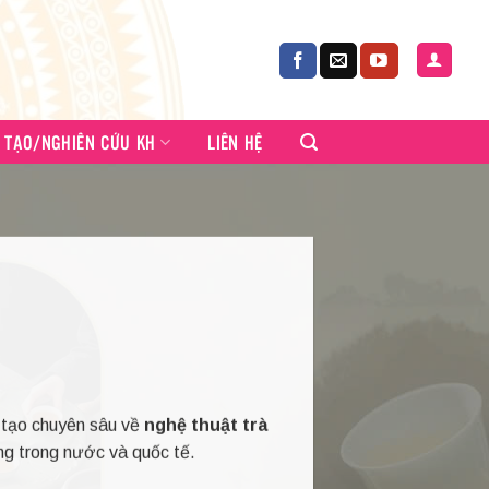
 TẠO/NGHIÊN CỨU KH
LIÊN HỆ
o tạo chuyên sâu về
nghệ thuật trà
g trong nước và quốc tế.