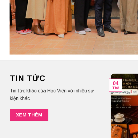
TIN TỨC
[RECAP SỰ KIỆN] Đêm Trà
04
Sen 20/06: Khi Những Vội Vã
Th8
Tin tức khác của Học Viện với nhiều sự
Dừng Lại Trước Một Cánh
kiện khác
Hoa
[RECAP SỰ KIỆN] Đêm Trà Sen
20/06: Khi Những Vội Vã Dừng Lại
XEM THÊM
Trước Một...