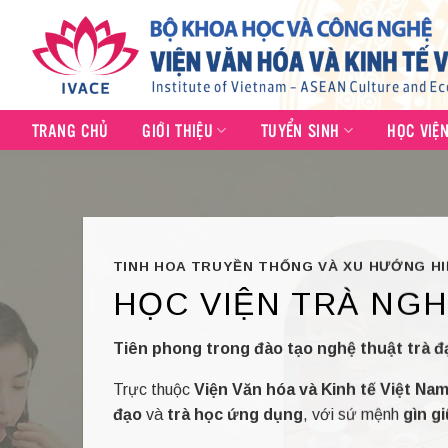
Skip
to
content
TRANG CHỦ
GIỚI THIỆU
TUYỂN SINH
HỌC VIỆ
TINH HOA TRUYỀN THỐNG VÀ XU HƯỚNG HI
HỌC VIỆN TRÀ NGH
Tiên phong trong đào tạo nghệ thuật trà đ
Trực thuộc
Viện Văn hóa và Kinh tế Việt N
đạo
và
trà học ứng dụng
, với sứ mệnh
gìn g