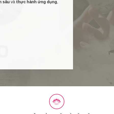
n sâu
và
thực hành ứng dụng
,