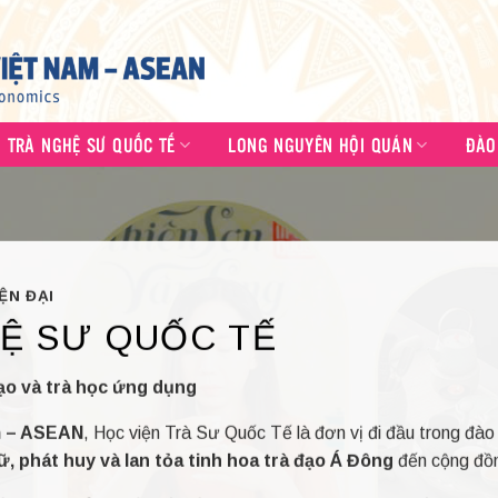
N TRÀ NGHỆ SƯ QUỐC TẾ
LONG NGUYÊN HỘI QUÁN
ĐÀO
ỆN ĐẠI
Ệ SƯ QUỐC TẾ
ạo và trà học ứng dụng
am – ASEAN
, Học viện Trà Sư Quốc Tế là đơn vị đi đầu trong đà
iữ, phát huy và lan tỏa tinh hoa trà đạo Á Đông
đến cộng đồn