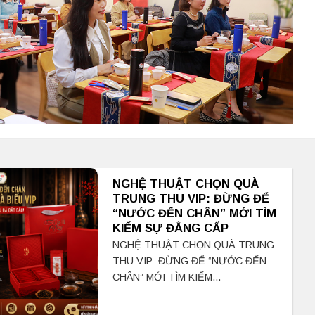
NGHỆ THUẬT CHỌN QUÀ
TRUNG THU VIP: ĐỪNG ĐỂ
“NƯỚC ĐẾN CHÂN” MỚI TÌM
KIẾM SỰ ĐẲNG CẤP
NGHỆ THUẬT CHỌN QUÀ TRUNG
THU VIP: ĐỪNG ĐỂ “NƯỚC ĐẾN
CHÂN” MỚI TÌM KIẾM...