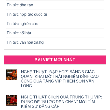
Tin tức đào tạo
Tin tức hợp tác quốc tế
Tin tức nghiên cứu
Tin tức nổi bật
Tin tức văn hóa xã hội
BÀI VIẾT MỚI NHẤT
NGHỆ THUẬT “ĐẬP HỘP” BẰNG 5 GIÁC
QUAN: KHAI MỞ TRẢI NGHIỆM ĐỈNH CAO
CÙNG QUÀ TẶNG VIP THIÊN SƠN VÂN
LONG
NGHỆ THUẬT CHỌN QUÀ TRUNG THU VIP:
ĐỪNG ĐỂ “NƯỚC ĐẾN CHÂN” MỚI TÌM
KIẾM SỰ ĐẲNG CẤP