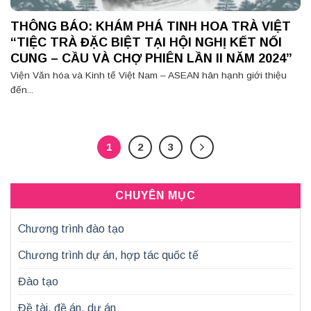
THÔNG BÁO: KHÁM PHÁ TINH HOA TRÀ VIỆT
“TIỆC TRÀ ĐẶC BIỆT TẠI HỘI NGHỊ KẾT NỐI
CUNG – CẦU VÀ CHỢ PHIÊN LẦN II NĂM 2024”
Viện Văn hóa và Kinh tế Việt Nam – ASEAN hân hạnh giới thiệu
đến...
1
2
3
CHUYÊN MỤC
Chương trình đào tạo
Chương trình dự án, hợp tác quốc tế
Đào tạo
Đề tài, đề án, dự án