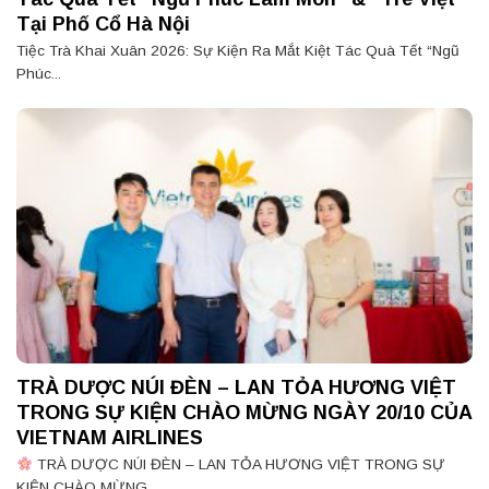
Tại Phố Cổ Hà Nội
Tiệc Trà Khai Xuân 2026: Sự Kiện Ra Mắt Kiệt Tác Quà Tết “Ngũ
Phúc...
TRÀ DƯỢC NÚI ĐÈN – LAN TỎA HƯƠNG VIỆT
TRONG SỰ KIỆN CHÀO MỪNG NGÀY 20/10 CỦA
VIETNAM AIRLINES
TRÀ DƯỢC NÚI ĐÈN – LAN TỎA HƯƠNG VIỆT TRONG SỰ
KIỆN CHÀO MỪNG...