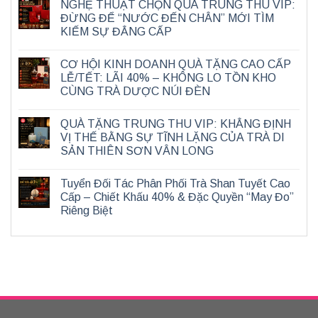
NGHỆ THUẬT CHỌN QUÀ TRUNG THU VIP:
ĐỪNG ĐỂ “NƯỚC ĐẾN CHÂN” MỚI TÌM
KIẾM SỰ ĐẲNG CẤP
CƠ HỘI KINH DOANH QUÀ TẶNG CAO CẤP
LỄ/TẾT: LÃI 40% – KHÔNG LO TỒN KHO
CÙNG TRÀ DƯỢC NÚI ĐÈN
QUÀ TẶNG TRUNG THU VIP: KHẲNG ĐỊNH
VỊ THẾ BẰNG SỰ TĨNH LẶNG CỦA TRÀ DI
SẢN THIÊN SƠN VÂN LONG
Tuyển Đối Tác Phân Phối Trà Shan Tuyết Cao
Cấp – Chiết Khấu 40% & Đặc Quyền “May Đo”
Riêng Biệt