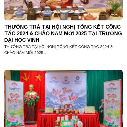
THƯỞNG TRÀ TẠI HỘI NGHỊ TỔNG KẾT CÔNG
TÁC 2024 & CHÀO NĂM MỚI 2025 TẠI TRƯỜNG
ĐẠI HỌC VINH
THƯỞNG TRÀ TẠI HỘI NGHỊ TỔNG KẾT CÔNG TÁC 2024 &
CHÀO NĂM MỚI 2025...