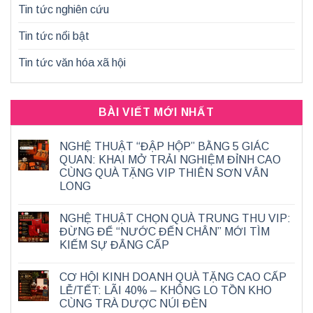
Tin tức nghiên cứu
Tin tức nổi bật
Tin tức văn hóa xã hội
BÀI VIẾT MỚI NHẤT
NGHỆ THUẬT “ĐẬP HỘP” BẰNG 5 GIÁC
QUAN: KHAI MỞ TRẢI NGHIỆM ĐỈNH CAO
CÙNG QUÀ TẶNG VIP THIÊN SƠN VÂN
LONG
NGHỆ THUẬT CHỌN QUÀ TRUNG THU VIP:
ĐỪNG ĐỂ “NƯỚC ĐẾN CHÂN” MỚI TÌM
KIẾM SỰ ĐẲNG CẤP
CƠ HỘI KINH DOANH QUÀ TẶNG CAO CẤP
LỄ/TẾT: LÃI 40% – KHÔNG LO TỒN KHO
CÙNG TRÀ DƯỢC NÚI ĐÈN