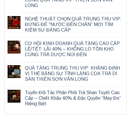
LONG
NGHỆ THUẬT CHỌN QUÀ TRUNG THU VIP:
ĐỪNG ĐỂ “NƯỚC ĐẾN CHÂN” MỚI TÌM
KIẾM SỰ ĐẲNG CẤP
CƠ HỘI KINH DOANH QUÀ TẶNG CAO CẤP
LỄ/TẾT: LÃI 40% – KHÔNG LO TỒN KHO
CÙNG TRÀ DƯỢC NÚI ĐÈN
QUÀ TẶNG TRUNG THU VIP: KHẲNG ĐỊNH
VỊ THẾ BẰNG SỰ TĨNH LẶNG CỦA TRÀ DI
SẢN THIÊN SƠN VÂN LONG
Tuyển Đối Tác Phân Phối Trà Shan Tuyết Cao
Cấp – Chiết Khấu 40% & Đặc Quyền “May Đo”
Riêng Biệt