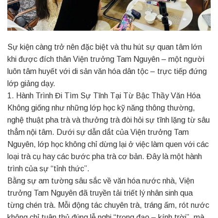
Sự kiện càng trở nên đặc biệt và thu hút sự quan tâm lớn
khi được đích thân Viện trưởng Tam Nguyên – một người
luôn tâm huyết với di sản văn hóa dân tộc – trực tiếp đứng
lớp giảng dạy.
1. Hành Trình Đi Tìm Sự Tĩnh Tại Từ Bậc Thầy Văn Hóa
Không giống như những lớp học kỹ năng thông thường,
nghệ thuật pha trà và thưởng trà đòi hỏi sự tĩnh lặng từ sâu
thẳm nội tâm. Dưới sự dẫn dắt của Viện trưởng Tam
Nguyên, lớp học không chỉ dừng lại ở việc làm quen với các
loại trà cụ hay các bước pha trà cơ bản. Đây là một hành
trình của sự “tỉnh thức”.
Bằng sự am tường sâu sắc về văn hóa nước nhà, Viện
trưởng Tam Nguyên đã truyền tải triết lý nhân sinh qua
từng chén trà. Mỗi động tác chuyên trà, tráng ấm, rót nước
không chỉ tuân thủ đúng lễ nghi “trọng đạo – kính trời”, mà