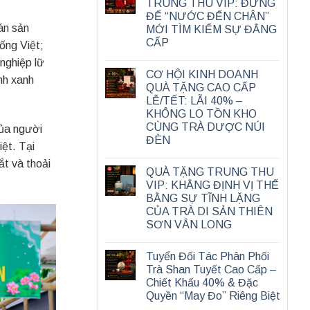
TRUNG THU VIP: ĐỪNG
ĐỂ “NƯỚC ĐẾN CHÂN”
án sản
MỚI TÌM KIẾM SỰ ĐẲNG
CẤP
ống Việt;
nghiệp lữ
CƠ HỘI KINH DOANH
nh xanh
QUÀ TẶNG CAO CẤP
LỄ/TẾT: LÃI 40% –
KHÔNG LO TỒN KHO
CÙNG TRÀ DƯỢC NÚI
của người
ĐÈN
iệt. Tại
ắt và thoải
QUÀ TẶNG TRUNG THU
VIP: KHẲNG ĐỊNH VỊ THẾ
BẰNG SỰ TĨNH LẶNG
CỦA TRÀ DI SẢN THIÊN
SƠN VÂN LONG
Tuyển Đối Tác Phân Phối
Trà Shan Tuyết Cao Cấp –
Chiết Khấu 40% & Đặc
Quyền “May Đo” Riêng Biệt