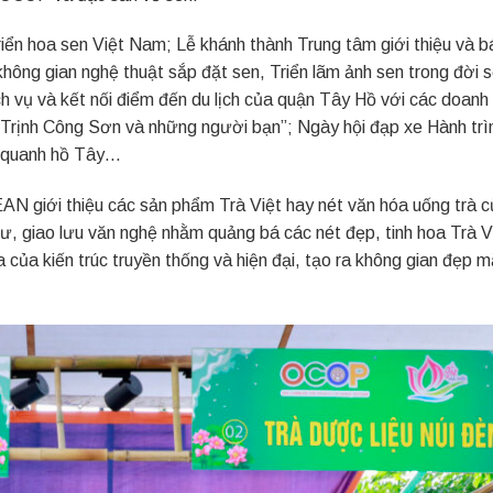
triển hoa sen Việt Nam; Lễ khánh thành Trung tâm giới thiệu và b
ông gian nghệ thuật sắp đặt sen, Triển lãm ảnh sen trong đời s
h vụ và kết nối điểm đến du lịch của quận Tây Hồ với các doanh 
Trịnh Công Sơn và những người bạn”; Ngày hội đạp xe Hành trì
e quanh hồ Tây…
AN giới thiệu các sản phẩm Trà Việt hay nét văn hóa uống trà 
ư, giao lưu văn nghệ nhằm quảng bá các nét đẹp, tinh hoa Trà V
a của kiến trúc truyền thống và hiện đại, tạo ra không gian đẹp m