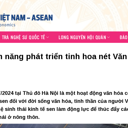
N TRÀ NGHỆ SƯ QUỐC TẾ
LONG NGUYÊN HỘI QUÁN
ĐÀO
m năng phát triển tinh hoa nét Văn
/7/2024 tại Thủ đô Hà Nội là một hoạt động văn hóa 
en đối với đời sống văn hóa, tinh thần của người V
ệ sinh thái kinh tế sen làm động lực để thúc đẩy cá
hái ở nông thôn.