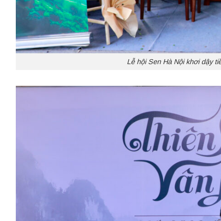
Lễ hội Sen Hà Nội khơi dậy ti