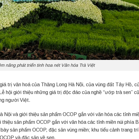
ềm năng phát triển tinh hoa nét Văn hóa Trà Việt
iá trị văn hoá của Thăng Long Hà Nội, của vùng đất Tây Hồ, cu
̣t. Lễ hội giới thiệu những giá trị độc đáo của nghề “ướp trà sen” 
ng người Việt.
Hà Nội và giới thiệu sản phẩm OCOP gắn với văn hóa các tỉnh miề
i thiệu sản phẩm OCOP gắn với văn hóa các tỉnh miền núi phía
g bày sản phẩm OCOP, đặc sản vùng miền; khu tiểu cảnh trang trí
m OCOP và đặc sản về sen.