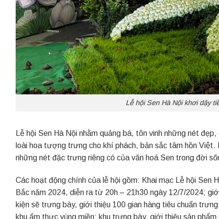
Lễ hội Sen Hà Nội khơi dậy ti
Lễ hội Sen Hà Nội nhằm quảng bá, tôn vinh những nét đẹp, g
loài hoa tượng trưng cho khí phách, bản sắc tâm hồn Viê
những nét đặc trưng riêng có của văn hoá Sen trong đời số
Các hoạt động chính của lễ hội gồm: Khai mạc Lễ hội Sen 
Bắc năm 2024, diễn ra từ 20h – 21h30 ngày 12/7/2024; giớ
kiện sẽ trưng bày, giới thiệu 100 gian hàng tiêu chuẩn trưn
khu ẩm thực vùng miền; khu trưng bày, giới thiệu sản phẩ