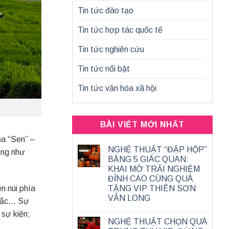
Tin tức đào tạo
Tin tức hợp tác quốc tế
Tin tức nghiên cứu
Tin tức nổi bật
Tin tức văn hóa xã hội
BÀI VIẾT MỚI NHẤT
̉a “Sen” –
NGHỆ THUẬT “ĐẬP HỘP”
cũng như
BẰNG 5 GIÁC QUAN:
KHAI MỞ TRẢI NGHIỆM
ĐỈNH CAO CÙNG QUÀ
n núi phía
TẶNG VIP THIÊN SƠN
VÂN LONG
 Bắc… Sự
 sự kiện;
NGHỆ THUẬT CHỌN QUÀ