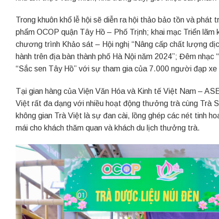
Trong khuôn khổ lễ hội sẽ diễn ra hội thảo bảo tồn và phát 
phẩm OCOP quận Tây Hồ – Phố Trịnh; khai mạc Triển lãm kh
chương trình Khảo sát – Hội nghị “Nâng cấp chất lượng dịc
hành trên địa bàn thành phố Hà Nội năm 2024”; Đêm nhạc “
“Sắc sen Tây Hồ” với sự tham gia của 7.000 người đạp x
Tại gian hàng của Viện Văn Hóa và Kinh tế Việt Nam – ASE
Việt rất đa dạng với nhiều hoạt động thưởng trà cùng Trà S
không gian Trà Việt là sự đan cài, lồng ghép các nét tinh ho
mái cho khách thăm quan và khách du lịch thưởng trà.