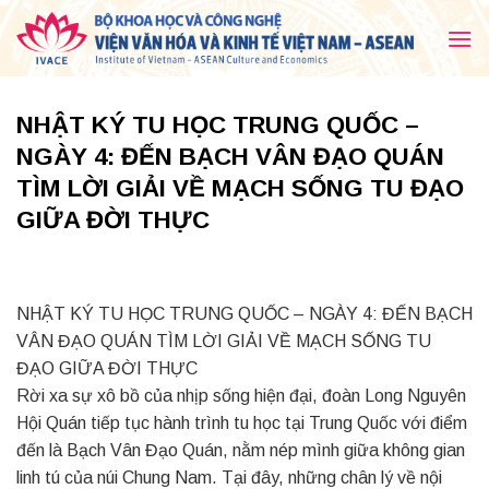
Skip
to
content
NHẬT KÝ TU HỌC TRUNG QUỐC –
NGÀY 4: ĐẾN BẠCH VÂN ĐẠO QUÁN
TÌM LỜI GIẢI VỀ MẠCH SỐNG TU ĐẠO
GIỮA ĐỜI THỰC
NHẬT KÝ TU HỌC TRUNG QUỐC – NGÀY 4: ĐẾN BẠCH
VÂN ĐẠO QUÁN TÌM LỜI GIẢI VỀ MẠCH SỐNG TU
ĐẠO GIỮA ĐỜI THỰC
Rời xa sự xô bồ của nhịp sống hiện đại, đoàn Long Nguyên
Hội Quán tiếp tục hành trình tu học tại Trung Quốc với điểm
đến là Bạch Vân Đạo Quán, nằm nép mình giữa không gian
linh tú của núi Chung Nam. Tại đây, những chân lý về nội