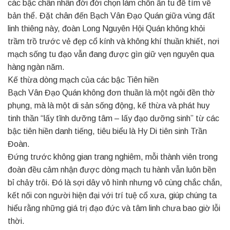
các bậc chân nhân đời đời chọn làm chốn ẩn tu để tìm về
bản thể. Đặt chân đến Bạch Vân Đạo Quán giữa vùng đất
linh thiêng này, đoàn Long Nguyên Hội Quán không khỏi
trầm trồ trước vẻ đẹp cổ kính và không khí thuần khiết, nơi
mạch sống tu đạo vẫn đang được gìn giữ vẹn nguyên qua
hàng ngàn năm.
Kế thừa dòng mạch của các bậc Tiên hiền
Bạch Vân Đạo Quán không đơn thuần là một ngôi đền thờ
phụng, mà là một di sản sống động, kế thừa và phát huy
tinh thần “lấy tĩnh dưỡng tâm – lấy đạo dưỡng sinh” từ các
bậc tiên hiền danh tiếng, tiêu biểu là Hy Di tiên sinh Trần
Đoàn.
Đứng trước không gian trang nghiêm, mỗi thành viên trong
đoàn đều cảm nhận được dòng mạch tu hành vẫn luôn bền
bỉ chảy trôi. Đó là sợi dây vô hình nhưng vô cùng chắc chắn,
kết nối con người hiện đại với trí tuệ cổ xưa, giúp chúng ta
hiểu rằng những giá trị đạo đức và tâm linh chưa bao giờ lỗi
thời.