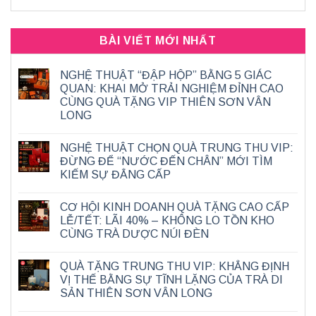
BÀI VIẾT MỚI NHẤT
NGHỆ THUẬT “ĐẬP HỘP” BẰNG 5 GIÁC
QUAN: KHAI MỞ TRẢI NGHIỆM ĐỈNH CAO
CÙNG QUÀ TẶNG VIP THIÊN SƠN VÂN
LONG
NGHỆ THUẬT CHỌN QUÀ TRUNG THU VIP:
ĐỪNG ĐỂ “NƯỚC ĐẾN CHÂN” MỚI TÌM
KIẾM SỰ ĐẲNG CẤP
CƠ HỘI KINH DOANH QUÀ TẶNG CAO CẤP
LỄ/TẾT: LÃI 40% – KHÔNG LO TỒN KHO
CÙNG TRÀ DƯỢC NÚI ĐÈN
QUÀ TẶNG TRUNG THU VIP: KHẲNG ĐỊNH
VỊ THẾ BẰNG SỰ TĨNH LẶNG CỦA TRÀ DI
SẢN THIÊN SƠN VÂN LONG