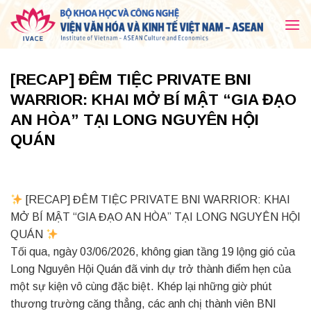
Skip
to
content
[RECAP] ĐÊM TIỆC PRIVATE BNI
WARRIOR: KHAI MỞ BÍ MẬT “GIA ĐẠO
AN HÒA” TẠI LONG NGUYÊN HỘI
QUÁN
[RECAP] ĐÊM TIỆC PRIVATE BNI WARRIOR: KHAI
MỞ BÍ MẬT “GIA ĐẠO AN HÒA” TẠI LONG NGUYÊN HỘI
QUÁN
Tối qua, ngày 03/06/2026, không gian tầng 19 lộng gió của
Long Nguyên Hội Quán đã vinh dự trở thành điểm hẹn của
một sự kiện vô cùng đặc biệt. Khép lại những giờ phút
thương trường căng thẳng, các anh chị thành viên BNI