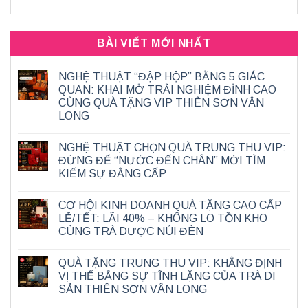
BÀI VIẾT MỚI NHẤT
NGHỆ THUẬT “ĐẬP HỘP” BẰNG 5 GIÁC
QUAN: KHAI MỞ TRẢI NGHIỆM ĐỈNH CAO
CÙNG QUÀ TẶNG VIP THIÊN SƠN VÂN
LONG
NGHỆ THUẬT CHỌN QUÀ TRUNG THU VIP:
ĐỪNG ĐỂ “NƯỚC ĐẾN CHÂN” MỚI TÌM
KIẾM SỰ ĐẲNG CẤP
CƠ HỘI KINH DOANH QUÀ TẶNG CAO CẤP
LỄ/TẾT: LÃI 40% – KHÔNG LO TỒN KHO
CÙNG TRÀ DƯỢC NÚI ĐÈN
QUÀ TẶNG TRUNG THU VIP: KHẲNG ĐỊNH
VỊ THẾ BẰNG SỰ TĨNH LẶNG CỦA TRÀ DI
SẢN THIÊN SƠN VÂN LONG