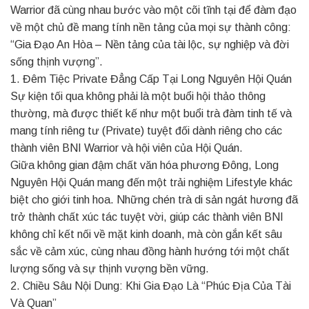
Warrior đã cùng nhau bước vào một cõi tĩnh tại để đàm đạo
về một chủ đề mang tính nền tảng của mọi sự thành công:
“Gia Đạo An Hòa – Nền tảng của tài lộc, sự nghiệp và đời
sống thịnh vượng”.
1. Đêm Tiệc Private Đẳng Cấp Tại Long Nguyên Hội Quán
Sự kiện tối qua không phải là một buổi hội thảo thông
thường, mà được thiết kế như một buổi trà đàm tinh tế và
mang tính riêng tư (Private) tuyệt đối dành riêng cho các
thành viên BNI Warrior và hội viên của Hội Quán.
Giữa không gian đậm chất văn hóa phương Đông, Long
Nguyên Hội Quán mang đến một trải nghiệm Lifestyle khác
biệt cho giới tinh hoa. Những chén trà di sản ngát hương đã
trở thành chất xúc tác tuyệt vời, giúp các thành viên BNI
không chỉ kết nối về mặt kinh doanh, mà còn gắn kết sâu
sắc về cảm xúc, cùng nhau đồng hành hướng tới một chất
lượng sống và sự thịnh vượng bền vững.
2. Chiều Sâu Nội Dung: Khi Gia Đạo Là “Phúc Địa Của Tài
Và Quan”