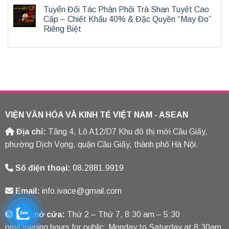
Tuyển Đối Tác Phân Phối Trà Shan Tuyết Cao
Cấp – Chiết Khấu 40% & Đặc Quyền “May Đo”
Riêng Biệt
VIỆN VĂN HÓA VÀ KINH TẾ VIỆT NAM - ASEAN
Địa chỉ:
Tầng 4, Lô A12/D7 Khu đô thị mới Cầu Giấy,
phường Dịch Vọng, quận Cầu Giấy, thành phố Hà Nội.
Số điện thoại:
08.2881.9919
Email:
info.ivace@gmail.com
Giờ mở cửa:
Thứ 2 – Thứ 7, 8:30 am – 5:30
pm/Opening hours for public: Monday to Saturday at 8:30am.