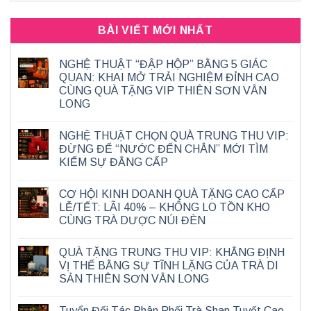
BÀI VIẾT MỚI NHẤT
NGHỆ THUẬT “ĐẬP HỘP” BẰNG 5 GIÁC
QUAN: KHAI MỞ TRẢI NGHIỆM ĐỈNH CAO
CÙNG QUÀ TẶNG VIP THIÊN SƠN VÂN
LONG
NGHỆ THUẬT CHỌN QUÀ TRUNG THU VIP:
ĐỪNG ĐỂ “NƯỚC ĐẾN CHÂN” MỚI TÌM
KIẾM SỰ ĐẲNG CẤP
CƠ HỘI KINH DOANH QUÀ TẶNG CAO CẤP
LỄ/TẾT: LÃI 40% – KHÔNG LO TỒN KHO
CÙNG TRÀ DƯỢC NÚI ĐÈN
QUÀ TẶNG TRUNG THU VIP: KHẲNG ĐỊNH
VỊ THẾ BẰNG SỰ TĨNH LẶNG CỦA TRÀ DI
SẢN THIÊN SƠN VÂN LONG
Tuyển Đối Tác Phân Phối Trà Shan Tuyết Cao