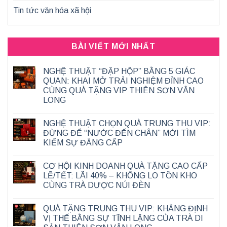
Tin tức văn hóa xã hội
BÀI VIẾT MỚI NHẤT
NGHỆ THUẬT “ĐẬP HỘP” BẰNG 5 GIÁC
QUAN: KHAI MỞ TRẢI NGHIỆM ĐỈNH CAO
CÙNG QUÀ TẶNG VIP THIÊN SƠN VÂN
LONG
NGHỆ THUẬT CHỌN QUÀ TRUNG THU VIP:
ĐỪNG ĐỂ “NƯỚC ĐẾN CHÂN” MỚI TÌM
KIẾM SỰ ĐẲNG CẤP
CƠ HỘI KINH DOANH QUÀ TẶNG CAO CẤP
LỄ/TẾT: LÃI 40% – KHÔNG LO TỒN KHO
CÙNG TRÀ DƯỢC NÚI ĐÈN
QUÀ TẶNG TRUNG THU VIP: KHẲNG ĐỊNH
VỊ THẾ BẰNG SỰ TĨNH LẶNG CỦA TRÀ DI