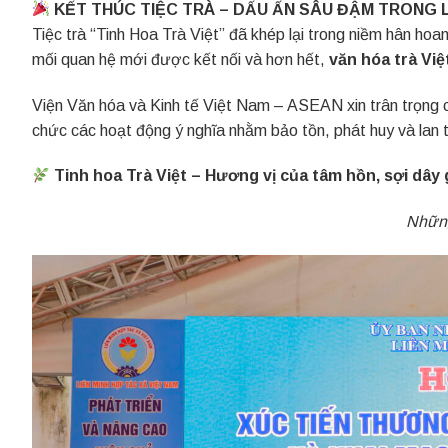
KẾT THÚC TIỆC TRÀ – DẤU ẤN SÂU ĐẬM TRONG
Tiệc trà “Tinh Hoa Trà Việt” đã khép lại trong niềm hân ho
mối quan hệ mới được kết nối và hơn hết,
văn hóa trà Việ
Viện Văn hóa và Kinh tế Việt Nam – ASEAN xin trân trọng c
chức các hoạt động ý nghĩa nhằm bảo tồn, phát huy và lan
Tinh hoa Trà Việt – Hương vị của tâm hồn, sợi dây g
Những