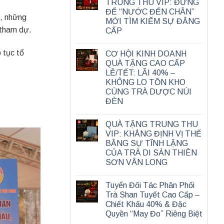
TRUNG THU VIP: ĐỪNG
ĐỂ “NƯỚC ĐẾN CHÂN”
h, những
MỚI TÌM KIẾM SỰ ĐẲNG
 tham dự.
CẤP
 tục tổ
CƠ HỘI KINH DOANH
QUÀ TẶNG CAO CẤP
LỄ/TẾT: LÃI 40% –
KHÔNG LO TỒN KHO
CÙNG TRÀ DƯỢC NÚI
ĐÈN
QUÀ TẶNG TRUNG THU
VIP: KHẲNG ĐỊNH VỊ THẾ
BẰNG SỰ TĨNH LẶNG
CỦA TRÀ DI SẢN THIÊN
SƠN VÂN LONG
Tuyển Đối Tác Phân Phối
Trà Shan Tuyết Cao Cấp –
Chiết Khấu 40% & Đặc
Quyền “May Đo” Riêng Biệt