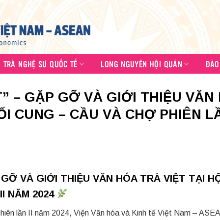
N TRÀ NGHỆ SƯ QUỐC TẾ
LONG NGUYÊN HỘI QUÁN
ĐÀO
T” – GẶP GỠ VÀ GIỚI THIỆU VĂN
ỐI CUNG – CẦU VÀ CHỢ PHIÊN LẦ
GỠ VÀ GIỚI THIỆU VĂN HÓA TRÀ VIỆT TẠI HỘ
II NĂM 2024
phiên lần II năm 2024, Viện Văn hóa và Kinh tế Việt Nam – ASE