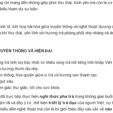
ông chỉ mang đến những giây phút thư thái, bình yên mà còn là cơ
 biểu tham dự sự kiện.
 tinh tế, kết hợp hài hòa giữa truyền thống và nghệ thuật đương 
khí thư thái, yên tĩnh với hương trà phảng phất nhẹ nhàng và â
TRUYỀN THỐNG VÀ HIỆN ĐẠI
g trà tinh túy bậc nhất từ nhiều vùng trà nổi tiếng trên khắp Vi
à hương thơm dịu nhẹ.
ền thống, hòa quyện giữa vị trà và hương sen thanh tao.
ngọt sâu.
ảm giác thư giãn, tốt cho sức khỏe.
đã trực tiếp thực hiện
nghi thức pha trà
trong không gian buổi
ậm rãi và đầy ý tứ, thể hiện
triết lý trà đạo
của người Việt: sự t
biểu diễn nghệ thuật mà còn là lời giới thiệu đầy sâu sắc về
văn 