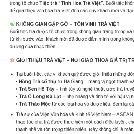
trọng tổ chức
Tiệc trà “Tinh Hoa Trà Việt”
. Buổi tiệc kh
để giới thiệu văn hóa trà Việt đến các quý khách mời và đại
KHÔNG GIAN GẶP GỠ – TÔN VINH TRÀ VIỆT
Buổi tiệc trà được tổ chức trong không gian trang trọng và
từ khi bước vào, khách mời đã được đắm mình trong không 
dương của nhạc thiền.
GIỚI THIỆU TRÀ VIỆT – NƠI GIAO THOA GIÁ TRỊ 
Tại buổi tiệc, các vị khách quý được giới thiệu những dòn
•
Hồng Trà cổ thụ
từ Hà Giang – mang vị ngọt thanh v
•
Trà Sen Hồ Tây
– tinh túy từ nghệ thuật ướp trà truy
•
Trà Ô Long Đà Lạt
– nhẹ nhàng và tinh tế với hậu vị 
•
Trà Thảo Mộc
từ các loại hoa và dược liệu, đem lại c
Trà sư của Viện Văn hóa và Kinh tế Việt Nam – ASEAN 
thao tác pha trà được thực hiện một cách điêu luyện, ch
thanh nhã và tôn trọng thiên nhiên. Đây không chỉ là màn 