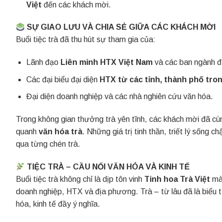
Việt
đến các khách mời.
SỰ GIAO LƯU VÀ CHIA SẺ GIỮA CÁC KHÁCH MỜI
Buổi tiệc trà đã thu hút sự tham gia của:
Lãnh đạo
Liên minh HTX Việt Nam
và các ban ngành đ
Các đại biểu đại diện
HTX từ các tỉnh, thành phố tro
Đại diện doanh nghiệp và các nhà nghiên cứu văn hóa.
Trong không gian thưởng trà yên tĩnh, các khách mời đã cù
quanh
văn hóa trà
. Những giá trị tinh thần, triết lý sống 
qua từng chén trà.
TIỆC TRÀ – CẦU NỐI VĂN HÓA VÀ KINH TẾ
Buổi tiệc trà không chỉ là dịp tôn vinh
Tinh hoa Trà Việt
mà 
doanh nghiệp, HTX và địa phương. Trà – từ lâu đã là biểu
hóa, kinh tế đầy ý nghĩa.