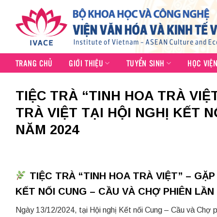
Skip
to
content
TRANG CHỦ
GIỚI THIỆU
TUYỂN SINH
HỌC VIỆ
TIỆC TRÀ “TINH HOA TRÀ VIỆ
TRÀ VIỆT TẠI HỘI NGHỊ KẾT N
NĂM 2024
TIỆC TRÀ “TINH HOA TRÀ VIỆT” – GẶP 
KẾT NỐI CUNG – CẦU VÀ CHỢ PHIÊN LẦN 
Ngày 13/12/2024, tại Hội nghị Kết nối Cung – Cầu và Chợ 