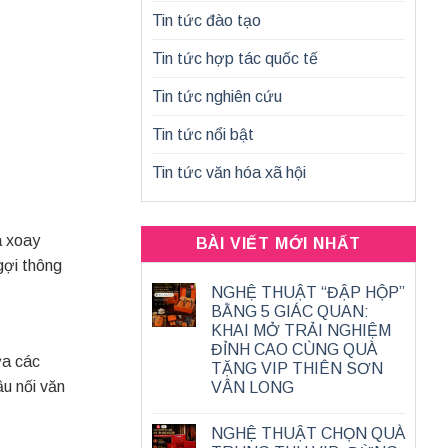
Tin tức đào tạo
Tin tức hợp tác quốc tế
Tin tức nghiên cứu
Tin tức nổi bật
Tin tức văn hóa xã hội
a xoay
BÀI VIẾT MỚI NHẤT
 gợi thông
NGHỆ THUẬT “ĐẬP HỘP”
BẰNG 5 GIÁC QUAN:
KHAI MỞ TRẢI NGHIỆM
ĐỈNH CAO CÙNG QUÀ
ữa các
TẶNG VIP THIÊN SƠN
u nối văn
VÂN LONG
NGHỆ THUẬT CHỌN QUÀ