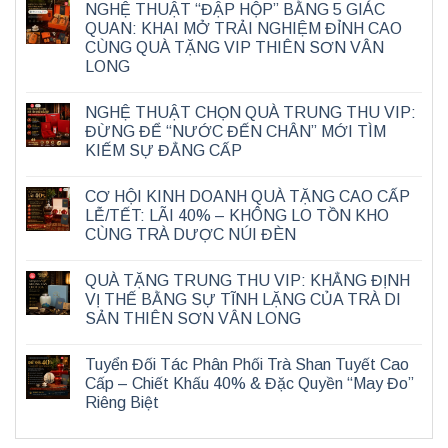
NGHỆ THUẬT “ĐẬP HỘP” BẰNG 5 GIÁC
QUAN: KHAI MỞ TRẢI NGHIỆM ĐỈNH CAO
CÙNG QUÀ TẶNG VIP THIÊN SƠN VÂN
LONG
NGHỆ THUẬT CHỌN QUÀ TRUNG THU VIP:
ĐỪNG ĐỂ “NƯỚC ĐẾN CHÂN” MỚI TÌM
KIẾM SỰ ĐẲNG CẤP
CƠ HỘI KINH DOANH QUÀ TẶNG CAO CẤP
LỄ/TẾT: LÃI 40% – KHÔNG LO TỒN KHO
CÙNG TRÀ DƯỢC NÚI ĐÈN
QUÀ TẶNG TRUNG THU VIP: KHẲNG ĐỊNH
VỊ THẾ BẰNG SỰ TĨNH LẶNG CỦA TRÀ DI
SẢN THIÊN SƠN VÂN LONG
Tuyển Đối Tác Phân Phối Trà Shan Tuyết Cao
Cấp – Chiết Khấu 40% & Đặc Quyền “May Đo”
Riêng Biệt