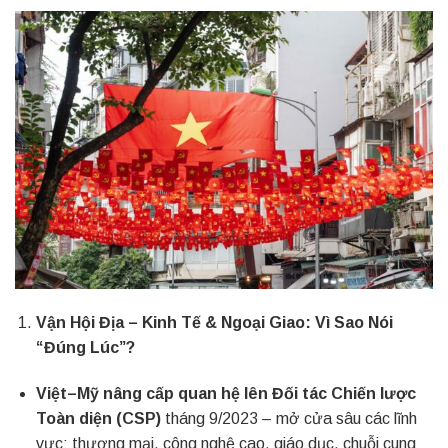
Vận Hội Địa – Kinh Tế & Ngoại Giao: Vì Sao Nói
“Đúng Lúc”?
Việt–Mỹ nâng cấp quan hệ lên Đối tác Chiến lược
Toàn diện (CSP)
tháng 9/2023 – mở cửa sâu các lĩnh
vực: thương mại, công nghệ cao, giáo dục, chuỗi cung