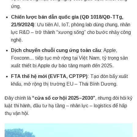
ứng.
Chiến lược bán dẫn quốc gia (QĐ 1018/QĐ-TTg,
21/9/2024)
: Ưu tiên AI, IoT, phòng lab dùng chung, nhân
lực R&D – trở thành “xương sống” cho bước nhảy công
nghệ.
Dịch chuyển chuỗi cung ứng toàn cầu
: Apple,
Foxconn… tiếp tục mở rộng tại Việt Nam, tỷ trọng sản
xuất thiết bị Apple dự báo tăng mạnh đến 2025.
FTA thế hệ mới (EVFTA, CPTPP)
: Tạo đòn bẩy xuất
khẩu, mở rộng thị trường EU – Thái Bình Dương.
Đây chính là
“cửa sổ cơ hội 2025–2030”
, nhưng đòi hỏi kỷ
luật thi hành, đầu tư hạ tầng – nhân lực – logistics để hấp
thụ vận hội.