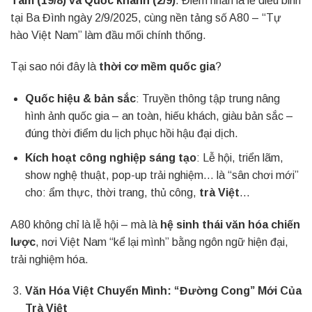
Tám (19/8) và Quốc khánh (2/9)
. Điểm nhấn là lễ diễu binh
tại Ba Đình ngày 2/9/2025, cùng nền tảng số A80 – “Tự
hào Việt Nam” làm đầu mối chính thống.
Tại sao nói đây là
thời cơ mềm quốc gia
?
Quốc hiệu & bản sắc
: Truyền thông tập trung nâng
hình ảnh quốc gia – an toàn, hiếu khách, giàu bản sắc –
đúng thời điểm du lịch phục hồi hậu đại dịch.
Kích hoạt công nghiệp sáng tạo
: Lễ hội, triển lãm,
show nghệ thuật, pop-up trải nghiệm… là “sân chơi mới”
cho: ẩm thực, thời trang, thủ công,
trà Việt
…
A80 không chỉ là lễ hội – mà là
hệ sinh thái văn hóa chiến
lược
, nơi Việt Nam “kể lại mình” bằng ngôn ngữ hiện đại,
trải nghiệm hóa.
Văn Hóa Việt Chuyển Mình: “Đường Cong” Mới Của
Trà Việt