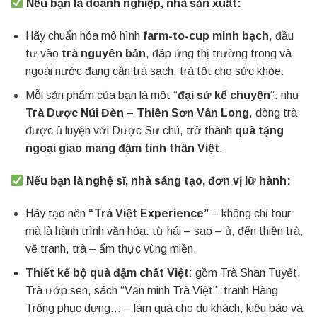
Nếu bạn là doanh nghiệp, nhà sản xuất:
Hãy chuẩn hóa mô hình
farm-to-cup minh bạch
, đầu
tư vào
trà nguyên bản
, đáp ứng thị trường trong và
ngoài nước đang cần trà sạch, trà tốt cho sức khỏe.
Mỗi sản phẩm của bạn là một “
đại sứ kể chuyện
”: như
Trà Dược Núi Đèn – Thiên Sơn Vân Long
, dòng trà
được ủ luyện với Dược Sư chú, trở thành
quà tặng
ngoại giao mang đậm tinh thần Việt
.
Nếu bạn là nghệ sĩ, nhà sáng tạo, đơn vị lữ hành:
Hãy tạo nên
“Trà Việt Experience”
– không chỉ tour
mà là hành trình văn hóa: từ hái – sao – ủ, đến thiền trà,
vẽ tranh, trà – ẩm thực vùng miền.
Thiết kế bộ quà đậm chất Việt
: gồm Trà Shan Tuyết,
Trà ướp sen, sách “Văn minh Trà Việt”, tranh Hàng
Trống phục dựng… – làm quà cho du khách, kiều bào và