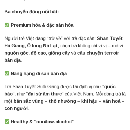
Ba chuyển động nổi bật:
Premium hóa & đặc sản hóa
Người trẻ Việt đang “trở về” với trà đặc sản:
Shan Tuyết
Hà Giang, Ô long Đà Lạt
, chọn trà không chỉ vì vị – mà vì
nguồn gốc, độ cao, giống cây
và
câu chuyện terroir
bản địa
.
Nâng hạng di sản bản địa
Trà Shan Tuyết Suối Giàng được tái định vị như “
quốc
bảo
”, như “
đại sứ ẩm thực
” của Việt Nam. Mỗi dòng trà là
một
bản sắc vùng – thổ nhưỡng – khí hậu – văn hoá –
con người
.
Healthy & “non/low-alcohol”