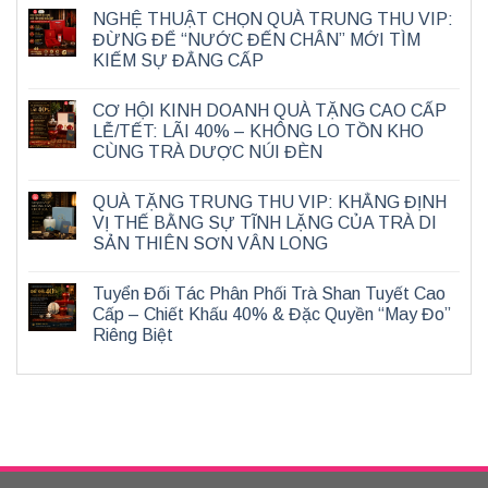
NGHỆ THUẬT CHỌN QUÀ TRUNG THU VIP:
ĐỪNG ĐỂ “NƯỚC ĐẾN CHÂN” MỚI TÌM
KIẾM SỰ ĐẲNG CẤP
CƠ HỘI KINH DOANH QUÀ TẶNG CAO CẤP
LỄ/TẾT: LÃI 40% – KHÔNG LO TỒN KHO
CÙNG TRÀ DƯỢC NÚI ĐÈN
QUÀ TẶNG TRUNG THU VIP: KHẲNG ĐỊNH
VỊ THẾ BẰNG SỰ TĨNH LẶNG CỦA TRÀ DI
SẢN THIÊN SƠN VÂN LONG
Tuyển Đối Tác Phân Phối Trà Shan Tuyết Cao
Cấp – Chiết Khấu 40% & Đặc Quyền “May Đo”
Riêng Biệt