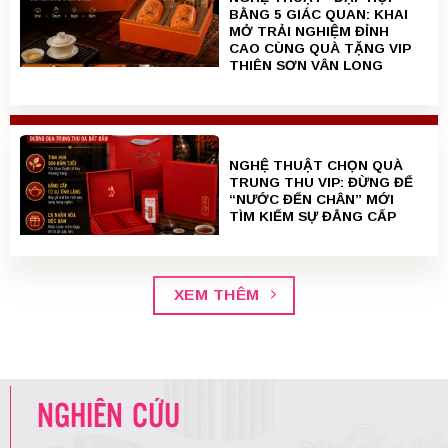
BẰNG 5 GIÁC QUAN: KHAI
MỞ TRẢI NGHIỆM ĐỈNH
CAO CÙNG QUÀ TẶNG VIP
THIÊN SƠN VÂN LONG
NGHỆ THUẬT CHỌN QUÀ
TRUNG THU VIP: ĐỪNG ĐỂ
“NƯỚC ĐẾN CHÂN” MỚI
TÌM KIẾM SỰ ĐẲNG CẤP
XEM THÊM
NGHIÊN CỨU