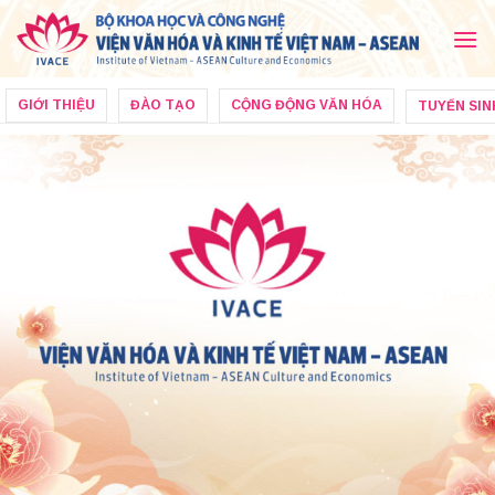
Skip
to
content
GIỚI THIỆU
ĐÀO TẠO
CỘNG ĐỘNG VĂN HÓA
TUYỂN SIN