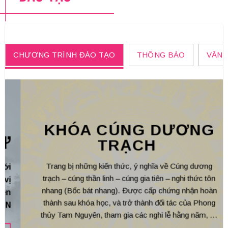
CHƯƠNG TRÌNH ĐÀO TẠO
THÔNG BÁO
VĂN 
KHÓA CÚNG DƯƠNG
TRẠCH
Trang bị những kiến thức, ý nghĩa về Cúng dương
Hãy
rạch – cúng thần linh – cúng gia tiên – nghi thức tôn
nh
hang (Bốc bát nhang). Được cấp chứng nhận hoàn
hà
thành sau khóa học, và trở thành đối tác của Phong
hủy Tam Nguyên, tham gia các nghi lễ hằng năm, …