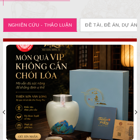
NGHIÊN CỨU - THẢO LUẬN
ĐỀ TÀI, ĐỀ ÁN, DỰ ÁN