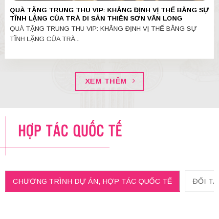
QUÀ TẶNG TRUNG THU VIP: KHẲNG ĐỊNH VỊ THẾ BẰNG SỰ
TĨNH LẶNG CỦA TRÀ DI SẢN THIÊN SƠN VÂN LONG
QUÀ TẶNG TRUNG THU VIP: KHẲNG ĐỊNH VỊ THẾ BẰNG SỰ
TĨNH LẶNG CỦA TRÀ...
XEM THÊM
HỢP TÁC QUỐC TẾ
CHƯƠNG TRÌNH DỰ ÁN, HỢP TÁC QUỐC TẾ
ĐỐI T