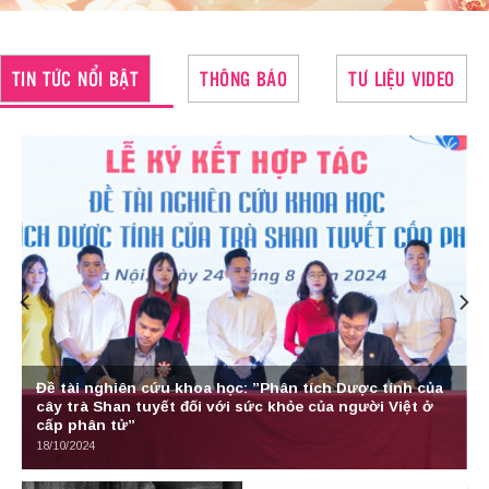
TIN TỨC NỔI BẬT
THÔNG BÁO
TƯ LIỆU VIDEO
Viện Văn hóa và Kinh tế Việt Nam – ASEAN nâng tầm
tinh hoa Trà Việt trên thị trường quốc tế
02/10/2024